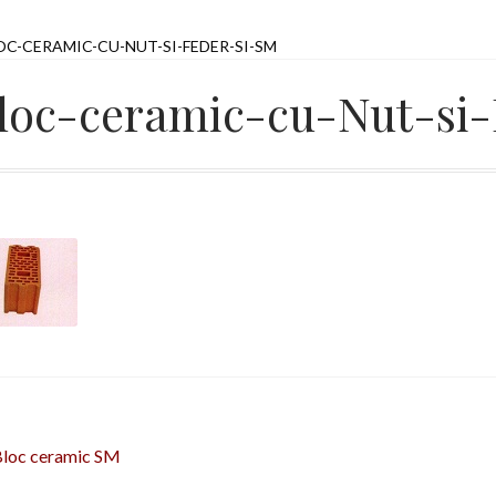
OC-CERAMIC-CU-NUT-SI-FEDER-SI-SM
loc-ceramic-cu-Nut-si
avigare
rticolul
Bloc ceramic SM
nterior: