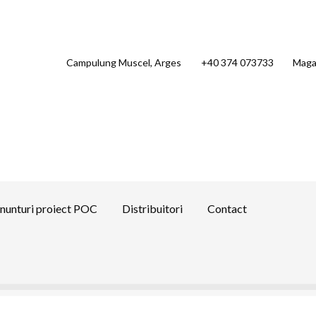
Campulung Muscel, Arges
+40 374 073733
Maga
nunturi proiect POC
Distribuitori
Contact