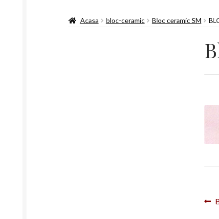
Acasa
bloc-ceramic
Bloc ceramic SM
BL
B
N
A
a