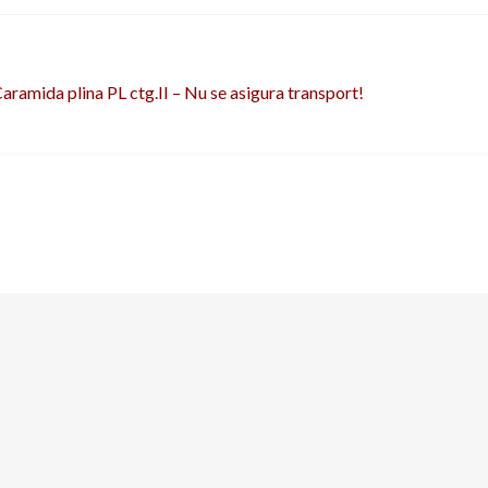
avigare
rticolul
aramida plina PL ctg.II – Nu se asigura transport!
nterior:
ticole