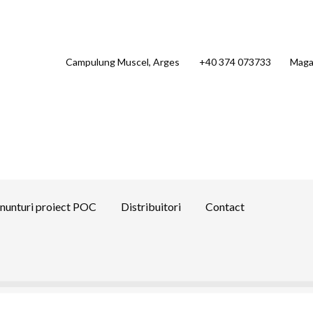
Campulung Muscel, Arges
+40 374 073733
Maga
nunturi proiect POC
Distribuitori
Contact