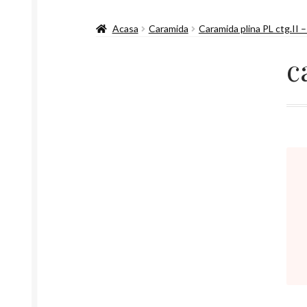
Acasa
Caramida
Caramida plina PL ctg.II 
c