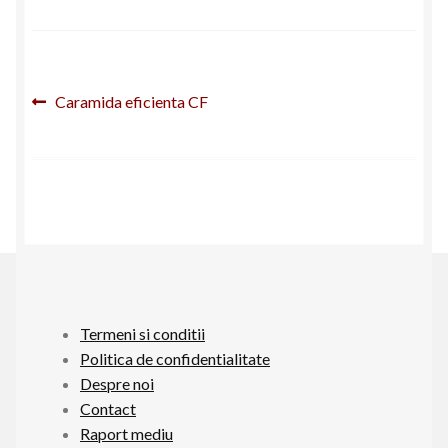
Contact
Raport mediu
Navigare
Articolul
Caramida eficienta CF
anterior:
Extinde
în
Declaratii
meniul
articole
copil
Termeni si conditii
Politica de confidentialitate
Despre noi
Contact
Raport mediu