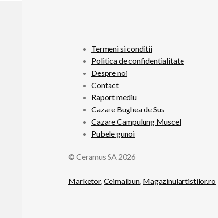
Termeni si conditii
Politica de confidentialitate
Despre noi
Contact
Raport mediu
Cazare Bughea de Sus
Cazare Campulung Muscel
Pubele gunoi
© Ceramus SA 2026
Marketor
,
Ceimaibun
,
Magazinulartistilor.ro