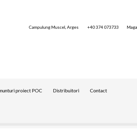
Campulung Muscel, Arges
+40 374 073733
Maga
nunturi proiect POC
Distribuitori
Contact