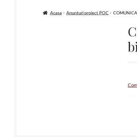
Acasa
Anunturi proiect POC
COMUNICAT
C
b
Comu