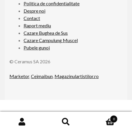
Politica de confidentialitate
Contact
Despre noi
Contact
Raport mediu
Raport mediu
Cazare Bughea de Sus
Extinde
Declaratii
Cazare Campulung Muscel
meniul
Pubele gunoi
copil
© Ceramus SA 2026
Marketor
,
Ceimaibun
,
Magazinulartistilor.ro
0
Caută
Cautare