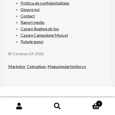
Politica de confidentialitate
Contact
Despre noi
Contact
Raport mediu
Raport mediu
Cazare Bughea de Sus
Extinde
Declaratii
Cazare Campulung Muscel
meniul
Pubele gunoi
copil
© Ceramus SA 2026
Marketor
,
Ceimaibun
,
Magazinulartistilor.ro
0
Caută
Cautare